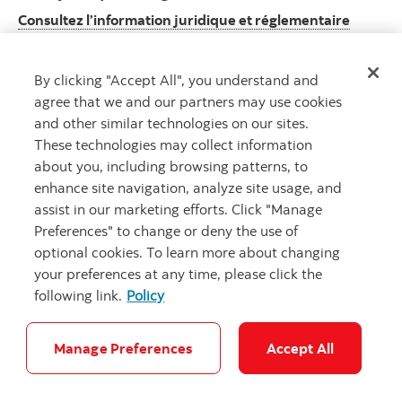
Consultez l’information juridique et réglementaire
Consultez l’information juridique et réglement
importante
By clicking "Accept All", you understand and
agree that we and our partners may use cookies
and other similar technologies on our sites.
These technologies may collect information
MD
Gestion mondiale d’actifs Scotia
est un nom commercial utilisé par
about you, including browsing patterns, to
Gestion d’actifs 1832 S.E.C., société en commandite dont le commandité
enhance site navigation, analyze site usage, and
est détenu en propriété exclusive par la Banque Scotia.
MD
Marque déposée de La Banque de Nouvelle-Écosse, utilisée sous
assist in our marketing efforts. Click "Manage
licence.
Preferences" to change or deny the use of
©
La Banque de Nouvelle-Écosse, 2026. Tous droits réservés.
optional cookies. To learn more about changing
your preferences at any time, please click the
following link.
Policy
Carrières
Sécurité et fraude
Notes juridiques
Confidentialité
Accessibilité
Paramètres des témoins
Manage Preferences
Accept All
© Banque Scotia. Tous droits réservés.