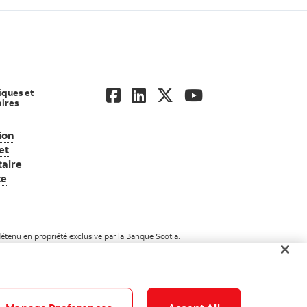
iques et
ires
ion
ndiale d’actifs Scotia
et
aire
te
Consultez l’information juridique et réglementaire importante
tenu en propriété exclusive par la Banque Scotia.