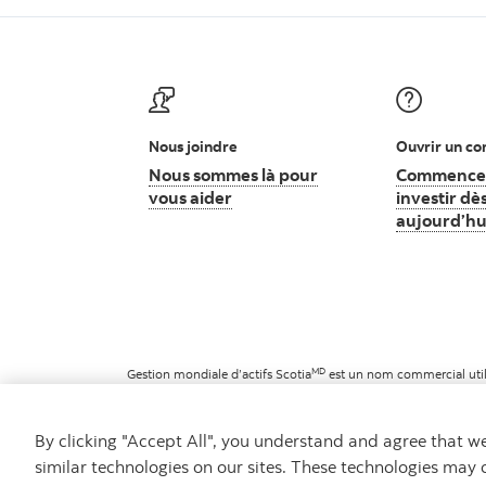
Nous joindre
Ouvrir un c
Nous sommes là pour
Commence
vous aider
Nous sommes là pour vous aider
investir dè
aujourd’hu
MD
Gestion mondiale d’actifs Scotia
est un nom commercial utili
MD
Marque déposée de La Banque de Nouvelle-Écosse, utilisée 
©
La Banque de Nouvelle-Écosse, 2026. Tous droits réservés.
By clicking "Accept All", you understand and agree that 
similar technologies on our sites. These technologies may 