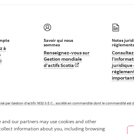
ompte
Savoir qui nous
Notes jurid
sommes
réglementa
z à
Renseignez-vous sur
Consultez
s
Gestion mondiale
l’informat
i
Commencez à investir dès aujourd’hui
d’actifs Scotia
Renseignez-vous sur Gestion mo
juridique 
réglement
importan
sé par Gestion d’actifs 1832 S.E.C., société en commandite dont le commandité est dé
sous licence.
we and our partners may use cookies and other
collect information about you, including browsing