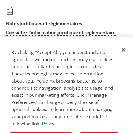
Notes juridiques et réglementaires
Consultez l’information juridique et réglementaire
Consultez l’information juridique et réglement
importante
By clicking "Accept All", you understand and
agree that we and our partners may use cookies
and other similar technologies on our sites.
These technologies may collect information
MD
Gestion mondiale d’actifs Scotia
est un nom commercial utilisé par
about you, including browsing patterns, to
Gestion d’actifs 1832 S.E.C., société en commandite dont le commandité
enhance site navigation, analyze site usage, and
est détenu en propriété exclusive par la Banque Scotia.
MD
Marque déposée de La Banque de Nouvelle-Écosse, utilisée sous
assist in our marketing efforts. Click "Manage
licence.
Preferences" to change or deny the use of
©
La Banque de Nouvelle-Écosse, 2026. Tous droits réservés.
optional cookies. To learn more about changing
your preferences at any time, please click the
following link.
Policy
Carrières
Sécurité et fraude
Notes juridiques
Confidentialité