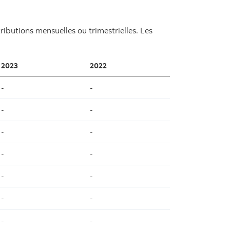
ibutions mensuelles ou trimestrielles. Les
2023
2022
-
-
-
-
-
-
-
-
-
-
-
-
-
-