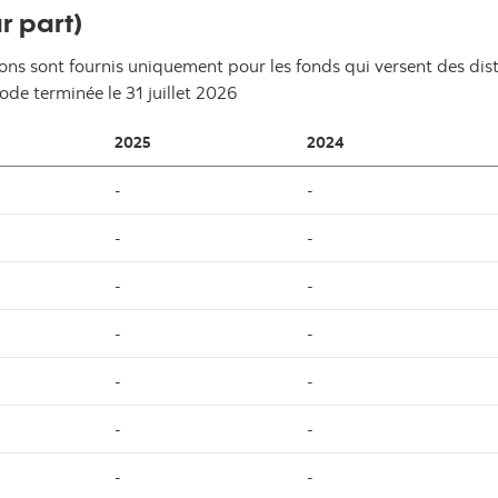
r part)
ons sont fournis uniquement pour les fonds qui versent des distr
iode terminée le
31 juillet 2026
2025
2024
-
-
-
-
-
-
-
-
-
-
-
-
-
-