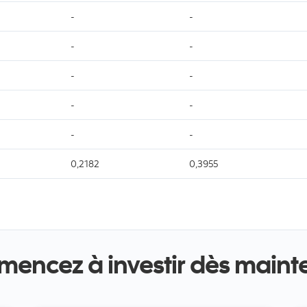
-
-
-
-
-
-
-
-
-
-
0,2182
0,3955
encez à investir dès maint