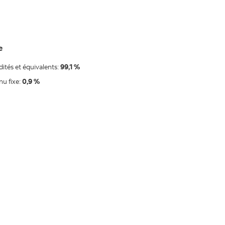
e
dités et équivalents:
99,1 %
u fixe:
0,9 %