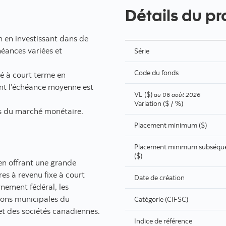
Détails du pr
on en investissant dans de
héances variées et
Série
Code du fonds
té à court terme en
ont l’échéance moyenne est
VL ($)
au
06 août 2026
Variation ($ / %)
es du marché monétaire.
Placement minimum ($)
Placement minimum subséqu
($)
 en offrant une grande
res à revenu fixe à court
Date de création
nement fédéral, les
ions municipales du
Catégorie (CIFSC)
et des sociétés canadiennes.
Indice de référence