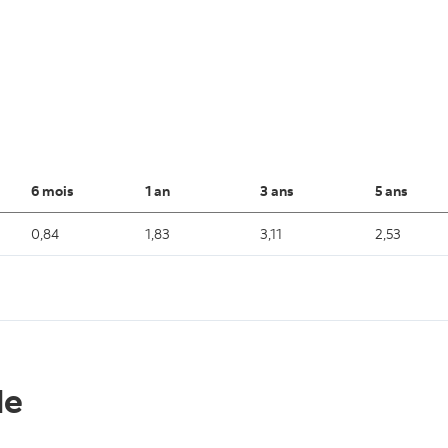
6 mois
1 an
3 ans
5 ans
0,84
1,83
3,11
2,53
le