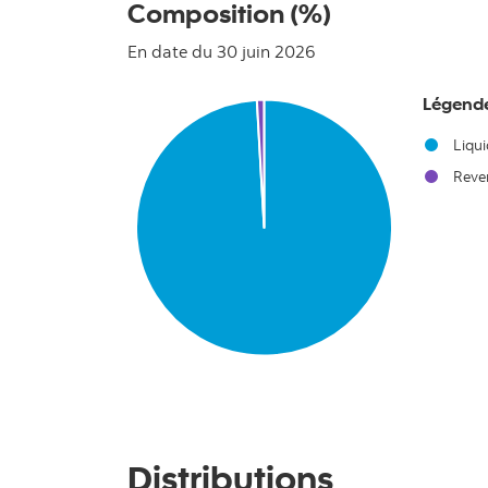
Composition (%)
En date du 30 juin 2026
Chart
Légend
Pie chart with 2 slices.
Liqui
Reven
End of interactive chart.
Distributions