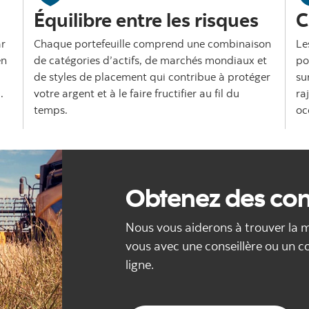
Équilibre entre les risques
C
ar
Chaque portefeuille comprend une combinaison
Le
en
de catégories d’actifs, de marchés mondiaux et
po
de styles de placement qui contribue à protéger
su
.
votre argent et à le faire fructifier au fil du
ra
temps.
oc
Obtenez des con
Nous vous aiderons à trouver la m
vous avec une conseillère ou un con
ligne.