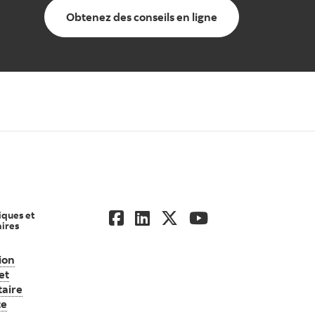
Obtenez des conseils en ligne
iques et
ires
ion
ndiale d’actifs Scotia
et
aire
te
Consultez l’information juridique et réglementaire importante