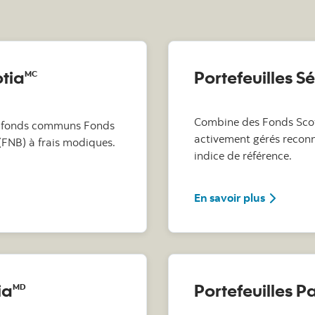
otia
Portefeuilles S
MC
Combine des Fonds Sco
de fonds communs Fonds
activement gérés reconn
(FNB) à frais modiques.
indice de référence.
iels Scotia
sur les Po
En savoir plus
ia
Portefeuilles P
MD