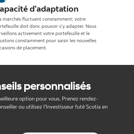
apacité d’adaptation
s marchés fluctuent constamment; votre
rtefeuille doit donc pouvoir s’y adapter. Nous
rveillons activement votre portefeuille et le
justons constamment pour saisir les nouvelles
casions de placement.
seils personnalisés
eilleure option pour vous. Prenez rendez-
seiller ou utilisez l’Investisseur futé Scotia en