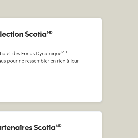
élection Scotia
MD
MD
tia et des Fonds Dynamique
us pour ne ressembler en rien à leur
rtefeuilles Sélection Scotia
artenaires Scotia
MD