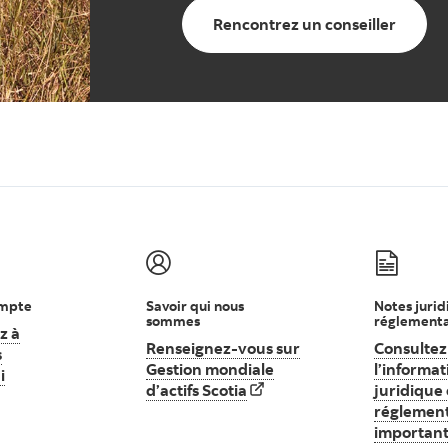
Rencontrez un conseiller
ompte
Savoir qui nous
Notes jurid
sommes
réglementa
z à
Renseignez-vous sur
Consultez
s
Gestion mondiale
l’informat
i
Commencez à investir dès aujourd’hui
d’actifs Scotia
Renseignez-vous sur Gestion mo
juridique 
réglement
importan