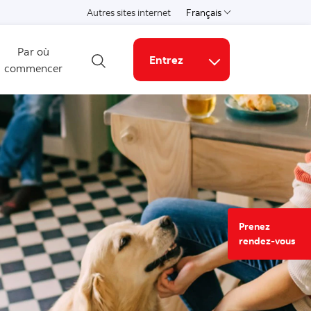
Autres sites internet
Français
Choisissez une langue
Par où
Entrez
commencer
Ouvrir la recherche
Liens connexes
Prenez
rendez-vous