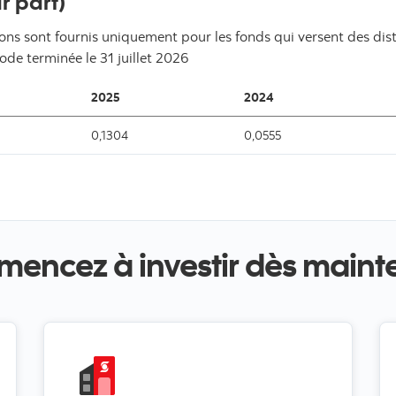
r part)
ons sont fournis uniquement pour les fonds qui versent des distr
iode terminée le
31 juillet 2026
2025
2024
0,1304
0,0555
encez à investir dès maint