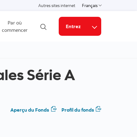
Autres sites internet
Français
Choisissez une langue
Par où
Entrez
commencer
Ouvrir la recherche
Liens connexes
ales Série A
Aperçu du Fonds
Profil du fonds