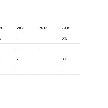
9
2018
2017
2016
5
-
-
0,15
-
-
-
5
-
-
0,15
-
-
-
-
-
-