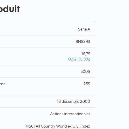
oduit
Série A
BNS393
16,75
0,02 (0,15%)
500$
ent
25$
18 décembre 2000
Actions internationales
MSCI All Country World ex U.S. Index