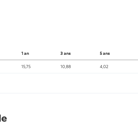
1 an
3 ans
5 ans
15,75
10,88
4,02
le