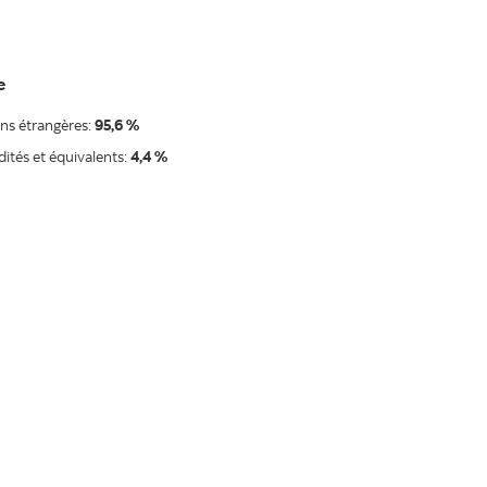
e
ns étrangères:
95,6 %
dités et équivalents:
4,4 %