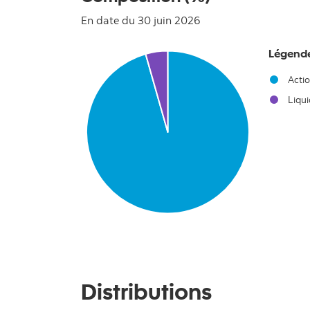
En date du 30 juin 2026
Chart
Légend
Pie chart with 2 slices.
Actio
Liqui
End of interactive chart.
Distributions