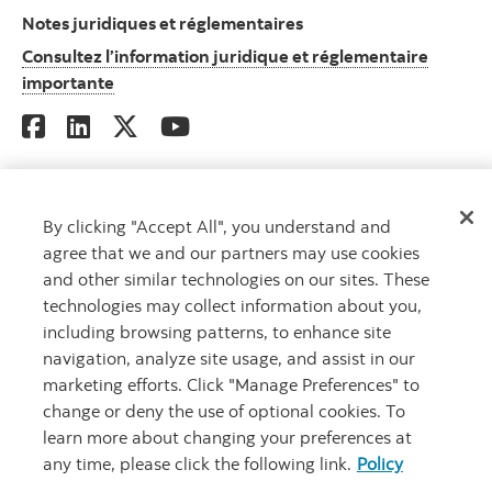
Notes juridiques et réglementaires
Consultez l’information juridique et réglementaire
Consultez l’information juridique et réglement
importante
MD
Gestion mondiale d’actifs Scotia
est un nom commercial utilisé par
By clicking "Accept All", you understand and
Gestion d’actifs 1832 S.E.C., société en commandite dont le commandité
agree that we and our partners may use cookies
est détenu en propriété exclusive par la Banque Scotia.
and other similar technologies on our sites. These
MD
Marque déposée de La Banque de Nouvelle-Écosse, utilisée sous
licence.
technologies may collect information about you,
©
La Banque de Nouvelle-Écosse, 2026. Tous droits réservés.
including browsing patterns, to enhance site
navigation, analyze site usage, and assist in our
marketing efforts. Click "Manage Preferences" to
Carrières
Sécurité et fraude
Notes juridiques
Confidentialité
change or deny the use of optional cookies. To
learn more about changing your preferences at
Accessibilité
Paramètres des témoins
any time, please click the following link.
Policy