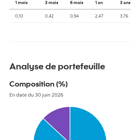
1 mois
3 mois
6 mois
1 an
3 ans
0,10
0,42
0,94
2,47
3,76
Analyse de portefeuille
Composition (%)
En date du 30 juin 2026
Chart
Pie chart with 2 slices.