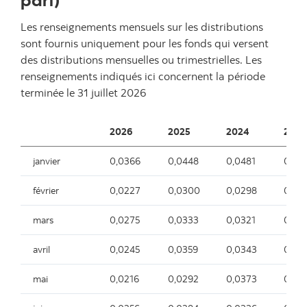
Les renseignements mensuels sur les distributions
sont fournis uniquement pour les fonds qui versent
des distributions mensuelles ou trimestrielles. Les
renseignements indiqués ici concernent la période
terminée le
31 juillet 2026
2026
2025
2024
2023
janvier
0,0366
0,0448
0,0481
0,02
février
0,0227
0,0300
0,0298
0,01
mars
0,0275
0,0333
0,0321
0,01
avril
0,0245
0,0359
0,0343
0,01
mai
0,0216
0,0292
0,0373
0,02