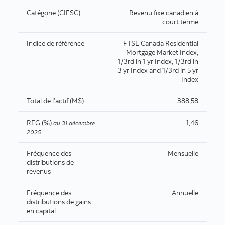
Catégorie (CIFSC)
Revenu fixe canadien à
court terme
Indice de référence
FTSE Canada Residential
Mortgage Market Index,
1/3rd in 1 yr Index, 1/3rd in
3 yr Index and 1/3rd in 5 yr
Index
Total de l’actif (M$)
388,58
RFG (%)
1,46
au
31 décembre
2025
Fréquence des
Mensuelle
distributions de
revenus
Fréquence des
Annuelle
distributions de gains
en capital