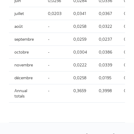
juin
0,0256
0,0284
0,0336
0,01
juillet
0,0203
0,0341
0,0367
0,03
août
-
0,0258
0,0322
0,02
septembre
-
0,0259
0,0237
0,02
octobre
-
0,0304
0,0386
0,03
novembre
-
0,0222
0,0339
0,03
décembre
-
0,0258
0,0195
0,01
Annual
-
0,3659
0,3998
0,29
totals