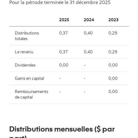
Pour la période terminée le
31 décembre 2025
2025
2024
2023
2
Distributions
0,37
0,40
0,29
0,
totales
Le revenu
0,37
0,40
0,29
0,
Dividendes
0,00
-
0,00
-
Gains en capital
-
-
0,00
-
Remboursements
-
-
0,00
-
de capital
Distributions mensuelles ($ par
part)