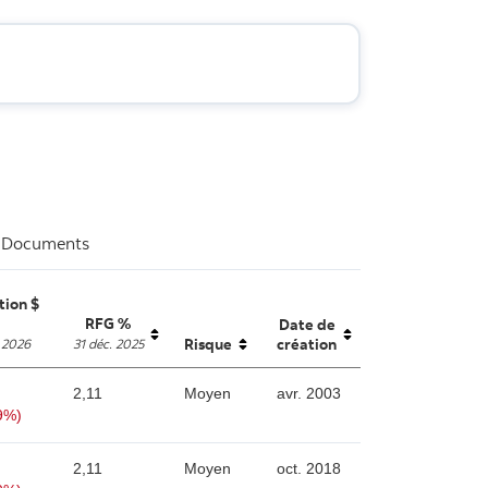
Documents
tion $
RFG %
Date de
Risque
création
 2026
31 déc. 2025
unsorted
unsorted
unsorted
2,11
Moyen
avr. 2003
9%)
2,11
Moyen
oct. 2018