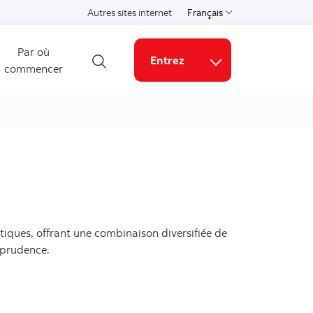
Autres sites internet
Français
Choisissez une langue
Par où
Entrez
commencer
Ouvrir la recherche
Liens connexes
iques, offrant une combinaison diversifiée de
c prudence.