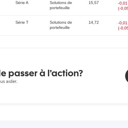
Série A
Solutions de
15,57
-0,01
portefeuille
(-0,0
Série T
Solutions de
14,72
-0,01
portefeuille
(-0,0
e passer à l’action?
ous aider.