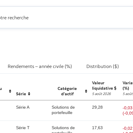
otre recherche
Rendements – année civile (%)
Distribution ($)
Valeur
Varia
liquidative $
(%)
u
Catégorie
Série
d’actif
5 août 2026
5 août
unsorted
unsorted
Série A
Solutions de
29,28
-0,03
portefeuille
(-0,0
Série T
Solutions de
17,63
-0,02