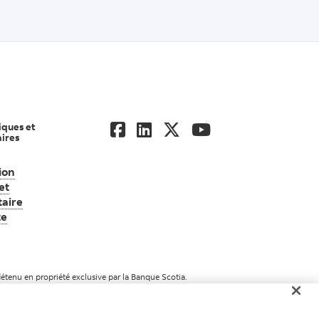
iques et
ires
ion
ndiale d’actifs Scotia
et
aire
te
Consultez l’information juridique et réglementaire importante
tenu en propriété exclusive par la Banque Scotia.