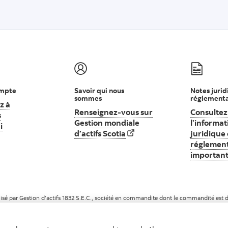
ompte
Savoir qui nous
Notes jurid
sommes
réglementa
z à
Renseignez-vous sur
Consultez
s
Gestion mondiale
l’informat
i
Commencez à investir dès aujourd’hui
d’actifs Scotia
Renseignez-vous sur Gestion mo
juridique 
réglement
importan
sé par Gestion d’actifs 1832 S.E.C., société en commandite dont le commandité est dé
sous licence.