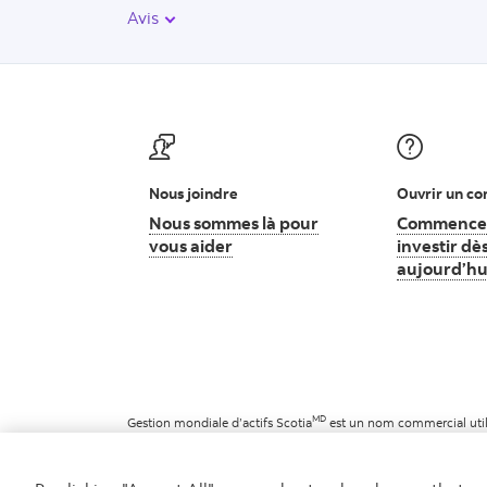
Avis
Nous joindre
Ouvrir un c
Nous sommes là pour
Commence
vous aider
Nous sommes là pour vous aider
investir dè
aujourd’hu
MD
Gestion mondiale d’actifs Scotia
est un nom commercial utili
MD
Marque déposée de La Banque de Nouvelle-Écosse, utilisée 
©
La Banque de Nouvelle-Écosse, 2026. Tous droits réservés.