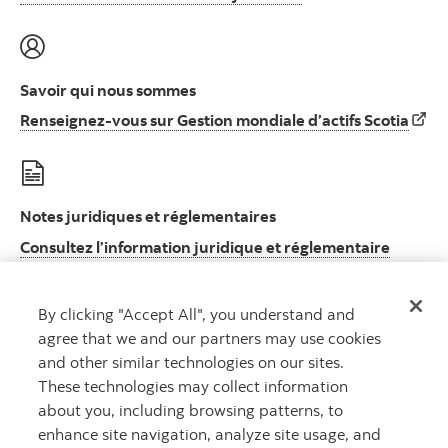
Savoir qui nous sommes
Rens
Renseignez-vous sur Gestion mondiale d’actifs Scotia
Notes juridiques et réglementaires
Consultez l’information juridique et réglementaire
Consultez l’information juridique et réglement
importante
By clicking "Accept All", you understand and
agree that we and our partners may use cookies
and other similar technologies on our sites.
These technologies may collect information
MD
Gestion mondiale d’actifs Scotia
est un nom commercial utilisé par
about you, including browsing patterns, to
Gestion d’actifs 1832 S.E.C., société en commandite dont le commandité
enhance site navigation, analyze site usage, and
est détenu en propriété exclusive par la Banque Scotia.