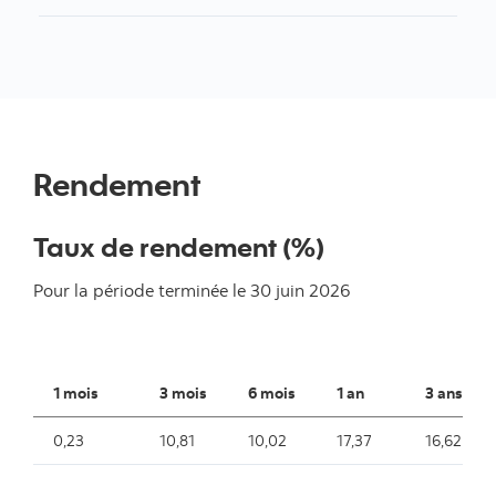
Rendement
Taux de rendement (%)
Pour la période terminée le
30 juin 2026
1 mois
3 mois
6 mois
1 an
3 ans
0,23
10,81
10,02
17,37
16,62