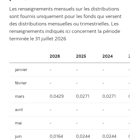
Les renseignements mensuels sur les distributions
sont fournis uniquement pour les fonds qui versent
des distributions mensuelles ou trimestrielles. Les
renseignements indiqués ici concernent la période
terminée le
31 juillet 2026
2026
2025
2024
2023
janvier
-
-
-
-
février
-
-
-
-
mars
0,0429
0,0271
0,0271
0,01
avril
-
-
-
-
mai
-
-
-
-
juin
0,0164
0,0244
0,0244
0,00