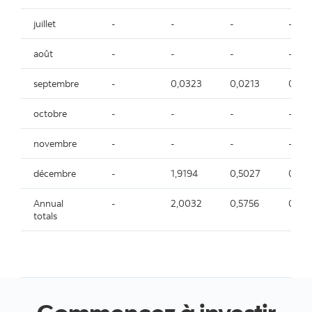
juillet
-
-
-
-
août
-
-
-
-
septembre
-
0,0323
0,0213
0,01
octobre
-
-
-
-
novembre
-
-
-
-
décembre
-
1,9194
0,5027
0,01
Annual
-
2,0032
0,5756
0,04
totals