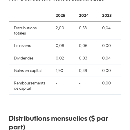
2025
2024
2023
2
Distributions
2,00
0,58
0,04
0,
totales
Le revenu
0,08
0,06
0,00
0,
Dividendes
0,02
0,03
0,04
-
Gains en capital
1,90
0,49
0,00
-
Remboursements
-
-
0,00
-
de capital
Distributions mensuelles ($ par
part)