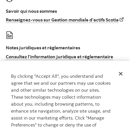
Savoir qui nous sommes
Rens
Renseignez-vous sur Gestion mondiale d’actifs Scotia
Notes juridiques et réglementaires
Consultez l’information juridique et réglementaire
Consultez l’information juridique et réglement
importante
By clicking "Accept All", you understand and
agree that we and our partners may use cookies
and other similar technologies on our sites.
These technologies may collect information
MD
Gestion mondiale d’actifs Scotia
est un nom commercial utilisé par
about you, including browsing patterns, to
Gestion d’actifs 1832 S.E.C., société en commandite dont le commandité
enhance site navigation, analyze site usage, and
est détenu en propriété exclusive par la Banque Scotia.
MD
Marque déposée de La Banque de Nouvelle-Écosse, utilisée sous
assist in our marketing efforts. Click "Manage
licence.
Preferences" to change or deny the use of
©
La Banque de Nouvelle-Écosse, 2026. Tous droits réservés.