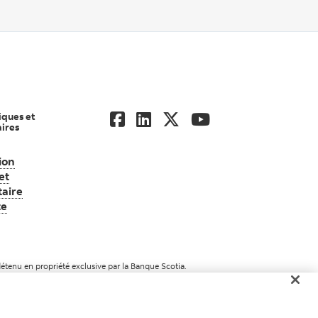
iques et
ires
ion
ndiale d’actifs Scotia
et
aire
te
Consultez l’information juridique et réglementaire importante
tenu en propriété exclusive par la Banque Scotia.