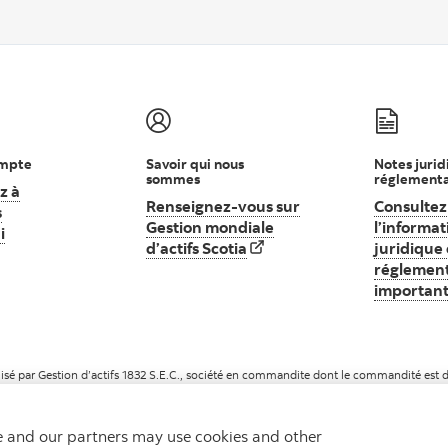
ompte
Savoir qui nous
Notes jurid
sommes
réglementa
z à
Renseignez-vous sur
Consultez
s
Gestion mondiale
l’informat
i
Commencez à investir dès aujourd’hui
d’actifs Scotia
Renseignez-vous sur Gestion mo
juridique 
réglement
importan
sé par Gestion d’actifs 1832 S.E.C., société en commandite dont le commandité est dé
sous licence.
we and our partners may use cookies and other