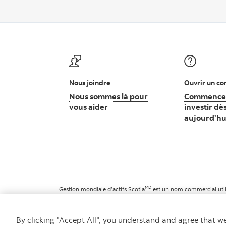
Nous joindre
Ouvrir un c
Nous sommes là pour
Commence
vous aider
Nous sommes là pour vous aider
investir dè
aujourd’hu
MD
Gestion mondiale d’actifs Scotia
est un nom commercial utili
MD
Marque déposée de La Banque de Nouvelle-Écosse, utilisée 
©
La Banque de Nouvelle-Écosse, 2026. Tous droits réservés.
By clicking "Accept All", you understand and agree that 