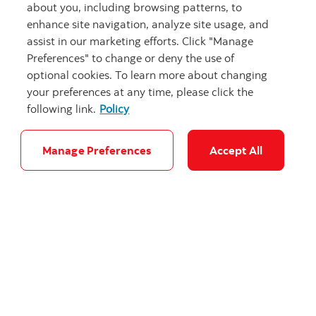
about you, including browsing patterns, to
enhance site navigation, analyze site usage, and
assist in our marketing efforts. Click "Manage
Preferences" to change or deny the use of
optional cookies. To learn more about changing
your preferences at any time, please click the
following link.
Policy
Nous joindre
Manage Preferences
Accept All
Nous sommes là pour vous
Nous sommes là pour vous aider
Ouvrir un compte
Commencez à invest
Commencez à investir dès aujourd’hui
Savoir qui nous sommes