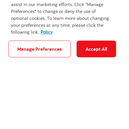
Trois décisions prioritaires des
assist in our marketing efforts. Click "Manage
investisseurs
Preferences" to change or deny the use of
optional cookies. To learn more about changing
your preferences at any time, please click the
following link.
Policy
Manage Preferences
Accept All
Nous joindre
Nous sommes là pour vous
Nous sommes là pour vous aider
Ouvrir un compte
Commencez à invest
Commencez à investir dès aujourd’hui