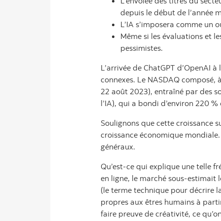
L’envolée des titres du secte
depuis le début de l’année 
L’IA s’imposera comme un outi
Même si les évaluations et l
pessimistes.
L’arrivée de ChatGPT d’OpenAI à la f
connexes. Le NASDAQ composé, à f
22 août 2023), entraîné par des s
l’IA), qui a bondi d’environ 220 %
Soulignons que cette croissance su
croissance économique mondiale. U
généraux.
Qu’est-ce qui explique une telle f
en ligne, le marché sous-estimait 
(le terme technique pour décrire l
propres aux êtres humains à parti
faire preuve de créativité, ce qu