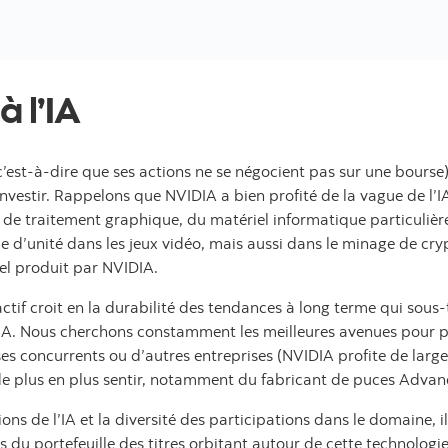
à l’IA
’est-à-dire que ses actions ne se négocient pas sur une bourse
estir. Rappelons que NVIDIA a bien profité de la vague de l’IA. 
 de traitement graphique, du matériel informatique particulière
ype d’unité dans les jeux vidéo, mais aussi dans le minage de c
el produit par NVIDIA.
actif croit en la durabilité des tendances à long terme qui sous-
IA. Nous cherchons constamment les meilleures avenues pour pr
es concurrents ou d’autres entreprises (NVIDIA profite de larges
 de plus en plus sentir, notamment du fabricant de puces Advanc
s de l’IA et la diversité des participations dans le domaine, il
s du portefeuille des titres orbitant autour de cette technolo