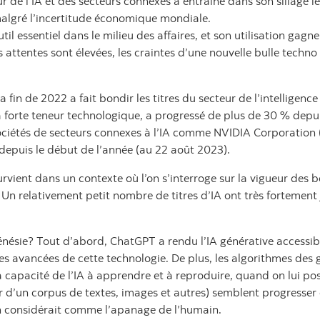
ur de l’IA et des secteurs connexes a entraîné dans son sillage 
malgré l’incertitude économique mondiale.
l essentiel dans le milieu des affaires, et son utilisation gagne
es attentes sont élevées, les craintes d’une nouvelle bulle tech
in de 2022 a fait bondir les titres du secteur de l’intelligence a
orte teneur technologique, a progressé de plus de 30 % depuis
ociétés de secteurs connexes à l’IA comme NVIDIA Corporation (
 depuis le début de l’année (au 22 août 2023).
rvient dans un contexte où l’on s’interroge sur la vigueur des bé
n relativement petit nombre de titres d’IA ont très fortement 
rénésie? Tout d’abord, ChatGPT a rendu l’IA générative accessib
les avancées de cette technologie. De plus, les algorithmes des
a capacité de l’IA à apprendre et à reproduire, quand on lui po
r d’un corpus de textes, images et autres) semblent progresser
’on considérait comme l’apanage de l’humain.