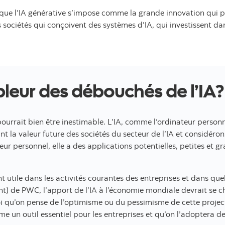
 que l’IA générative s’impose comme la grande innovation qui p
ociétés qui conçoivent des systèmes d’IA, qui investissent dan
pleur des débouchés de l’IA
 pourrait bien être inestimable. L’IA, comme l’ordinateur person
nt la valeur future des sociétés du secteur de l’IA et considérons
ateur personnel, elle a des applications potentielles, petites et
ent utile dans les activités courantes des entreprises et dans qu
el onglet
t) de PWC, l’apport de l’IA à l’économie mondiale devrait se ch
oi qu’on pense de l’optimisme ou du pessimisme de cette proje
e un outil essentiel pour les entreprises et qu’on l’adoptera d