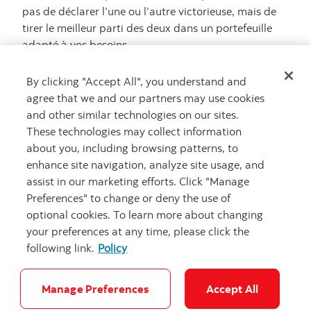
pas de déclarer l’une ou l’autre victorieuse, mais de
tirer le meilleur parti des deux dans un portefeuille
adapté à vos besoins.
Les
Portefeuilles Essentiels Scotia
nous permettent
By clicking "Accept All", you understand and
d’allier des fonds communs de placement gérés
agree that we and our partners may use cookies
activement et des FNB indiciels à frais modiques pour
and other similar technologies on our sites.
trouver le juste équilibre entre gestion active informée
These technologies may collect information
et stratégie passive efficace.
about you, including browsing patterns, to
enhance site navigation, analyze site usage, and
assist in our marketing efforts. Click "Manage
Envie de voir comment
Preferences" to change or deny the use of
optional cookies. To learn more about changing
les stratégies actives et
your preferences at any time, please click the
passives pourraient
following link.
Policy
être mises à profit dans
votre portefeuille?
Manage Preferences
Accept All