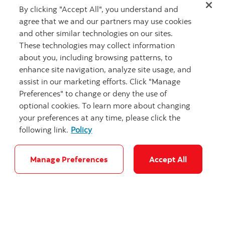
By clicking "Accept All", you understand and
agree that we and our partners may use cookies
and other similar technologies on our sites.
These technologies may collect information
Que diriez-vous de
about you, including browsing patterns, to
bonifier votre
enhance site navigation, analyze site usage, and
portefeuille avec des
assist in our marketing efforts. Click "Manage
Preferences" to change or deny the use of
actifs alternatifs?
optional cookies. To learn more about changing
your preferences at any time, please click the
following link.
Policy
Communiquez avec un conseiller
Manage Preferences
Accept All
Articles connexes