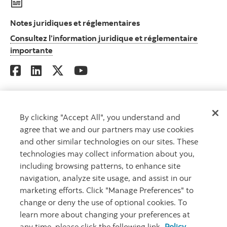
Notes juridiques et réglementaires
Consultez l’information juridique et réglementaire
Consultez l’information juridique et réglement
importante
MD
Gestion mondiale d’actifs Scotia
est un nom commercial utilisé par
By clicking "Accept All", you understand and
Gestion d’actifs 1832 S.E.C., société en commandite dont le commandité
agree that we and our partners may use cookies
est détenu en propriété exclusive par la Banque Scotia.
and other similar technologies on our sites. These
MD
Marque déposée de La Banque de Nouvelle-Écosse, utilisée sous
licence.
technologies may collect information about you,
©
La Banque de Nouvelle-Écosse, 2026. Tous droits réservés.
including browsing patterns, to enhance site
navigation, analyze site usage, and assist in our
marketing efforts. Click "Manage Preferences" to
Carrières
Sécurité et fraude
Notes juridiques
Confidentialité
change or deny the use of optional cookies. To
learn more about changing your preferences at
Accessibilité
Paramètres des témoins
any time, please click the following link.
Policy