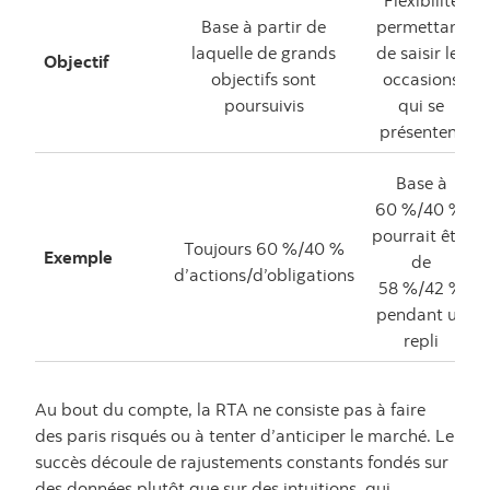
Base à partir de
permettant
laquelle de grands
de saisir les
Objectif
objectifs sont
occasions
poursuivis
qui se
présentent
Base à
60 %/40 %;
pourrait être
Toujours 60 %/40 %
Exemple
de
d’actions/d’obligations
58 %/42 %
pendant un
repli
Au bout du compte, la RTA ne consiste pas à faire
des paris risqués ou à tenter d’anticiper le marché. Le
succès découle de rajustements constants fondés sur
des données plutôt que sur des intuitions, qui