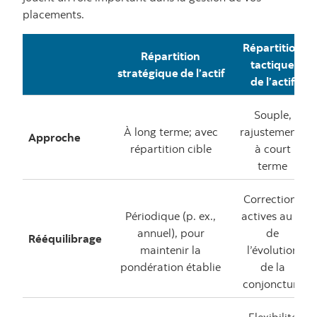
placements.
Répartition
Répartition
tactique
stratégique de l’actif
de l’actif
Souple,
À long terme; avec
rajustements
Approche
répartition cible
à court
terme
Corrections
Périodique (p. ex.,
actives au fil
annuel), pour
de
Rééquilibrage
maintenir la
l’évolution
pondération établie
de la
conjoncture
Flexibilité