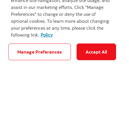
facile.
enhance site navigation, analyze site usage, and
assist in our marketing efforts. Click "Manage
Preferences" to change or deny the use of
Communiquez dès aujourd’hui avec votre
optional cookies. To learn more about changing
conseiller de la Banque Scotia pour établir
your preferences at any time, please click the
un plan qui vous convient.
following link.
Policy
Rencontrez un conseiller
Manage Preferences
Accept All
Voir les notes juridiques
Articles connexes