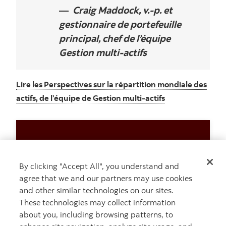
Craig Maddock, v.-p. et
gestionnaire de portefeuille
principal, chef de l’équipe
Gestion multi-actifs
Lire les Perspectives sur la répartition mondiale des
actifs, de l’équipe de Gestion multi-actifs
Il est simple de
maintenir ses
By clicking "Accept All", you understand and
placements durant les
agree that we and our partners may use cookies
and other similar technologies on our sites.
fluctuations du marché,
These technologies may collect information
mais pas toujours
about you, including browsing patterns, to